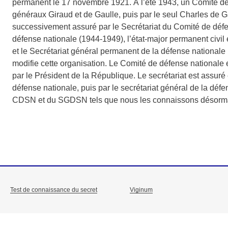
permanent le 17 novembre 1921. À l’été 1943, un Comité de 
généraux Giraud et de Gaulle, puis par le seul Charles de Ga
successivement assuré par le Secrétariat du Comité de défen
défense nationale (1944-1949), l’état-major permanent civil 
et le Secrétariat général permanent de la défense national
modifie cette organisation. Le Comité de défense nationale 
par le Président de la République. Le secrétariat est assuré
défense nationale, puis par le secrétariat général de la déf
CDSN et du SGDSN tels que nous les connaissons désorm
Test de connaissance du secret
Viginum