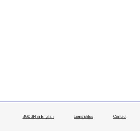
SGDSN in English
Liens utiles
Contact
Menu
Pied