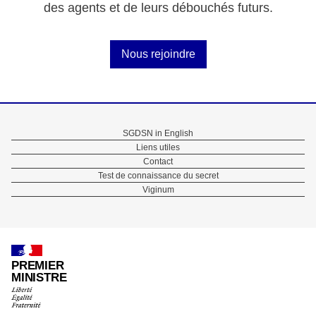
des agents et de leurs débouchés futurs.
Nous rejoindre
Menu
SGDSN in English
Liens utiles
Pied
Contact
Test de connaissance du secret
de
Viginum
page
PREMIER
MINISTRE